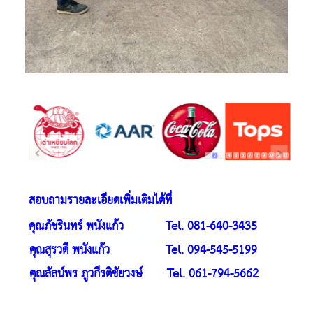
1
2
3
4
5
6
7
8
9
10
11
12
สอบถามรายละเอียดเพิ่มเติมได้ที่
คุณ
ภัชรินทร์ พนังแก้ว
Tel. 0
81-640-3435
คุณ
สุรวดี พนังแก้ว
Tel. 094-545-5199
คุณลัลน์พร ภูวกีรติชัยวงษ์
Tel. 061-794-5662